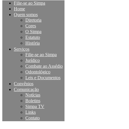
Filie-se ao Simpa
Home
Quem somos
Diretoria
Cores
O Simpa
Estatuto
História
Serviços
Filie-se ao Simpa
Jurídico
Combate ao Assédio
Odontológico
Leis e Documentos
Convênios
Comunicação
Notícias
Boletins
Simpa TV
Links
Contato