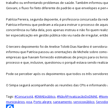
trabalho ou enfrentando problemas de saúde. Também informou que o 
Giovani, o fluxo foi feito diferente do padrão e que envelopes e pen
Patrícia Pereira, segunda depoente, é professora concursada da re
Patrícia informou que pediram a ela para instruir o processo de aquis
concorrência ou falta dela, pois apenas instruiu e não foi quem rea
ter especialização em gestão pública não viu nada de irregular, en
O terceiro depoimento foi de Anelise Tolotti Dias Nardino é servido
informou que Patrícia passou as orientações de Michele sobre como 
empresas que haviam fornecido estimativas de preços para os livro
processo e que, inclusive, questionou o porquê estava sendo realiza
Pode-se perceber após os depoimentos que todos os três servidores 
O Simpa seguirá acompanhando as reuniões das CPIs e informando a 
Tags:
#ConcursoJá
,
#DMAEpúblico
,
#NãoÀPrivatizaçãoDoDMAE
,
#Nom
municipários
,
poa
,
Porto alegre
,
saneamento
,
serviçopúblico
,
Servido