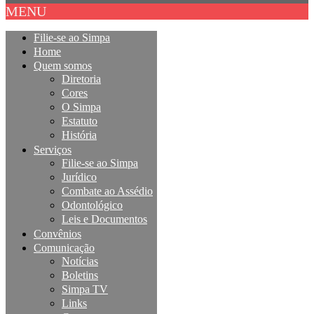
MENU
Filie-se ao Simpa
Home
Quem somos
Diretoria
Cores
O Simpa
Estatuto
História
Serviços
Filie-se ao Simpa
Jurídico
Combate ao Assédio
Odontológico
Leis e Documentos
Convênios
Comunicação
Notícias
Boletins
Simpa TV
Links