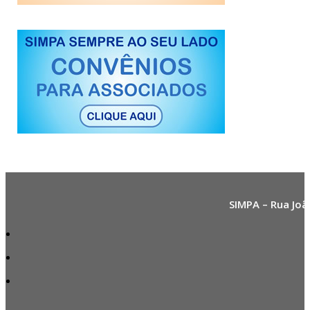
SIMPA – Rua Joã