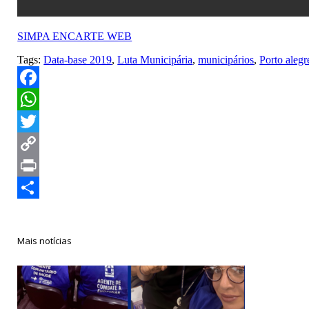
SIMPA ENCARTE WEB
Tags:
Data-base 2019
,
Luta Municipária
,
municipários
,
Porto alegr
Facebook
WhatsApp
Twitter
Copy
Link
Print
Compartilhar
Mais notícias