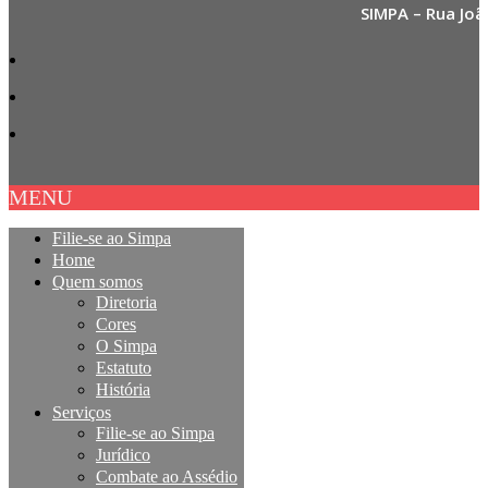
SIMPA – Rua Joã
MENU
Filie-se ao Simpa
Home
Quem somos
Diretoria
Cores
O Simpa
Estatuto
História
Serviços
Filie-se ao Simpa
Jurídico
Combate ao Assédio