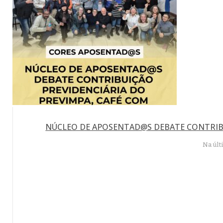
NÚCLEO DE APOSENTAD@S DEBATE CONTRIBU
Na últ