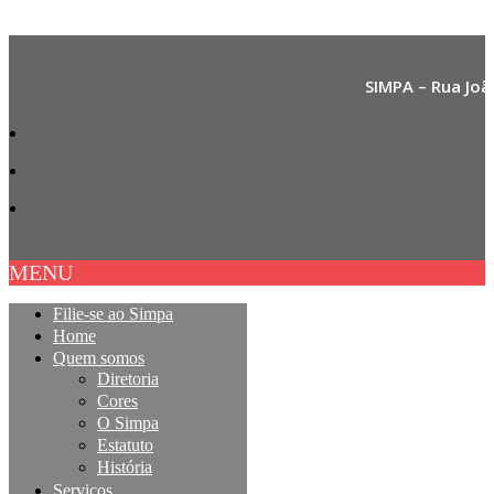
SIMPA – Rua Joã
MENU
Filie-se ao Simpa
Home
Quem somos
Diretoria
Cores
O Simpa
Estatuto
História
Serviços