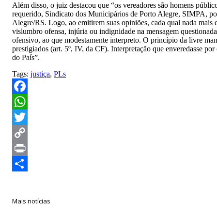
Além disso, o juiz destacou que “os vereadores são homens público
requerido, Sindicato dos Municipários de Porto Alegre, SIMPA, por
Alegre/RS. Logo, ao emitirem suas opiniões, cada qual nada mais 
vislumbro ofensa, injúria ou indignidade na mensagem questionada.
ofensivo, ao que modestamente interpreto. O princípio da livre mani
prestigiados (art. 5º, IV, da CF). Interpretação que enveredasse po
do País”.
Tags:
justiça
,
PLs
Facebook
WhatsApp
Twitter
Copy
Link
Print
Compartilhar
Mais notícias