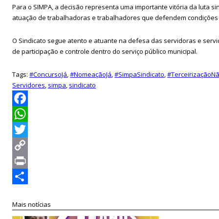
Para o SIMPA, a decisão representa uma importante vitória da luta si
atuação de trabalhadoras e trabalhadores que defendem condições d
O Sindicato segue atento e atuante na defesa das servidoras e servi
de participação e controle dentro do serviço público municipal.
Tags:
#ConcursoJá
,
#NomeaçãoJá
,
#SimpaSindicato
,
#TerceirizaçãoN
Servidores
,
simpa
,
sindicato
Facebook
WhatsApp
Twitter
Copy
Link
Print
Compartilhar
Mais notícias