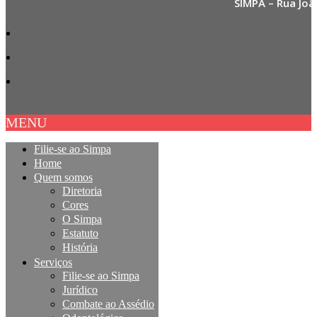
SIMPA – Rua Joã
MENU
Filie-se ao Simpa
Home
Quem somos
Diretoria
Cores
O Simpa
Estatuto
História
Serviços
Filie-se ao Simpa
Jurídico
Combate ao Assédio