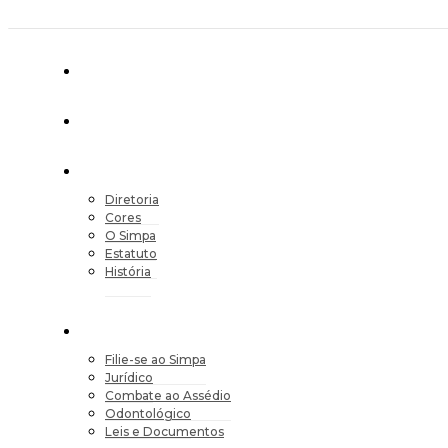
Diretoria
Cores
O Simpa
Estatuto
História
Filie-se ao Simpa
Jurídico
Combate ao Assédio
Odontológico
Leis e Documentos