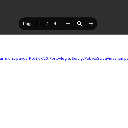
ar
,
municipários
,
PLCE 07/20
,
PortoAlegre
,
ServiçoPúblicoSalvaVidas
,
simp