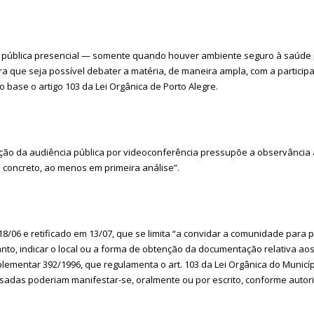
a pública presencial — somente quando houver ambiente seguro à saúde 
 que seja possível debater a matéria, de maneira ampla, com a participa
base o artigo 103 da Lei Orgânica de Porto Alegre.
ão da audiência pública por videoconferência pressupõe a observância a
o concreto, ao menos em primeira análise”.
18/06 e retificado em 13/07, que se limita “a convidar a comunidade para p
tanto, indicar o local ou a forma de obtenção da documentação relativa a
Complementar 392/1996, que regulamenta o art. 103 da Lei Orgânica do Munic
adas poderiam manifestar-se, oralmente ou por escrito, conforme autoriza o 