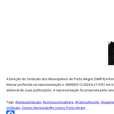
A Direção do Sindicato dos Municipários de Porto Alegre (SIMPA) inf
liminar proferida na representação n. 0600020-13.2024.6.21.0161 em
eleitoral de suas publicações. A representação foi proposta pela ca
Tags:
#SimpaSindicato
,
#somosportoalegre
,
#VamosResistir
,
Alagame
sindicato
,
Somos Municipári@s somos Porto Alegre