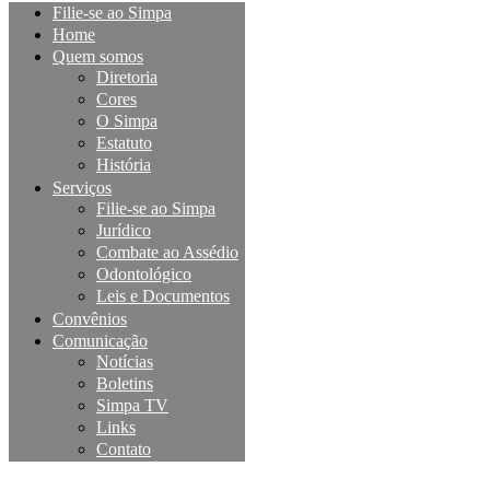
Filie-se ao Simpa
Home
Quem somos
Diretoria
Cores
O Simpa
Estatuto
História
Serviços
Filie-se ao Simpa
Jurídico
Combate ao Assédio
Odontológico
Leis e Documentos
Convênios
Comunicação
Notícias
Boletins
Simpa TV
Links
Contato