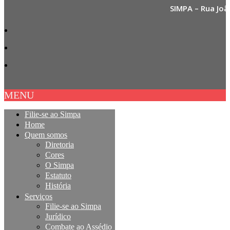
SIMPA – Rua Joã
MENU
Filie-se ao Simpa
Home
Quem somos
Diretoria
Cores
O Simpa
Estatuto
História
Serviços
Filie-se ao Simpa
Jurídico
Combate ao Assédio