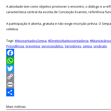
A atividade tem como objetivo promover o encontro, o diálogo e a refle
característica central da escrita de Conceição Evaristo, referência f
A participação é aberta, gratuita e não exige inscrição prévia. O S
coletiva.
Tags:
#AposentadosSimpa
,
#DireitosNaAposentadoria
,
#Municipário
Previdência
,
previmpa
,
serviçopúblico
,
Servidores
,
simpa
,
sindicato
Facebook
WhatsApp
Twitter
Copy
Link
Print
Compartilhar
Mais notícias