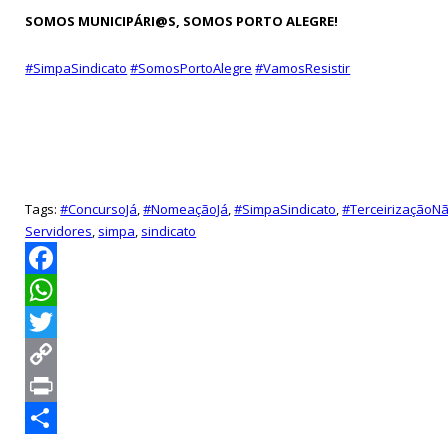
SOMOS MUNICIPÁRI@S, SOMOS PORTO ALEGRE!
#SimpaSindicato
#SomosPortoAlegre
#VamosResistir
Tags:
#ConcursoJá
,
#NomeaçãoJá
,
#SimpaSindicato
,
#TerceirizaçãoN
Servidores
,
simpa
,
sindicato
Facebook
WhatsApp
Twitter
Copy
Link
Print