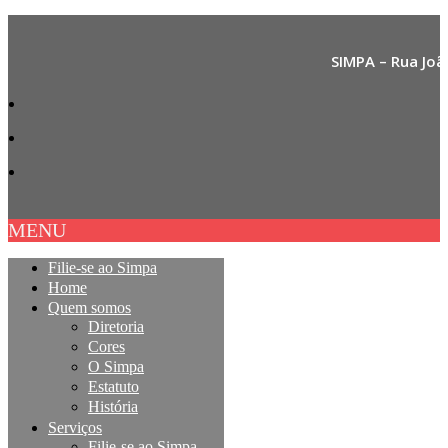
SIMPA – Rua Joã
MENU
Filie-se ao Simpa
Home
Quem somos
Diretoria
Cores
O Simpa
Estatuto
História
Serviços
Filie-se ao Simpa