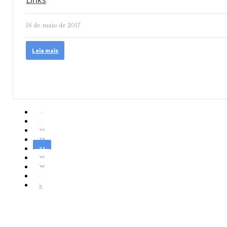
Links
16 de maio de 2017
Leia mais
«
‹
22
23
24
25
26
›
»