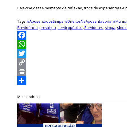
Participe desse momento de reflexão, troca de experiências e 
Tags:
#AposentadosSimpa
,
#DireitosNaAposentadoria
,
#Munic
Previdência
,
previmpa
,
serviçopúblico
,
Servidores
,
simpa
,
sindi
Facebook
WhatsApp
Twitter
Copy
Link
Print
Compartilhar
Mais notícias