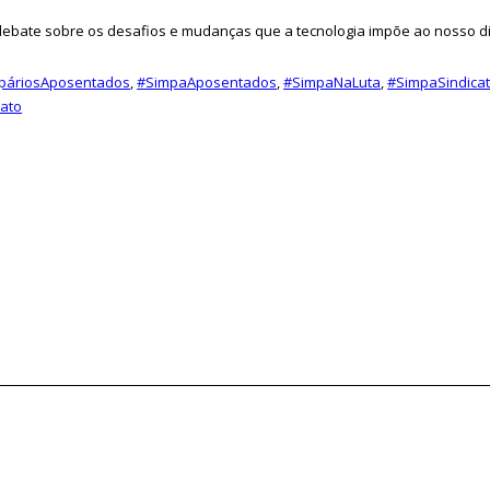
debate sobre os desafios e mudanças que a tecnologia impõe ao nosso di
ipáriosAposentados
,
#SimpaAposentados
,
#SimpaNaLuta
,
#SimpaSindica
cato