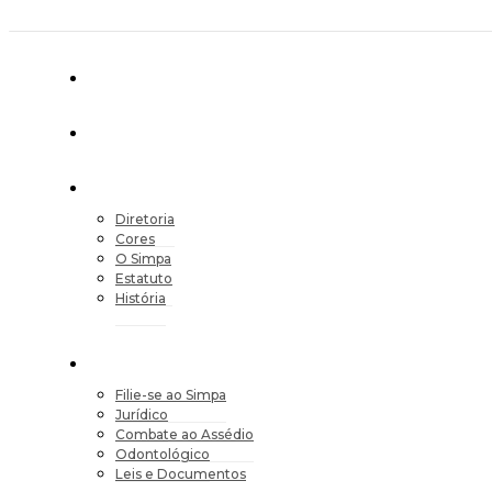
Diretoria
Cores
O Simpa
Estatuto
História
Filie-se ao Simpa
Jurídico
Combate ao Assédio
Odontológico
Leis e Documentos