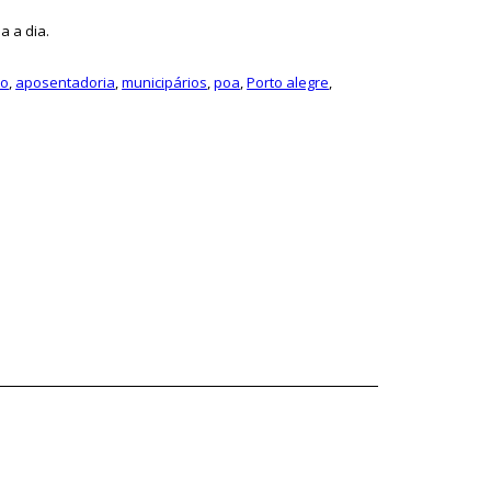
a a dia.
to
,
aposentadoria
,
municipários
,
poa
,
Porto alegre
,