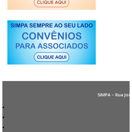
SIMPA – Rua Joã