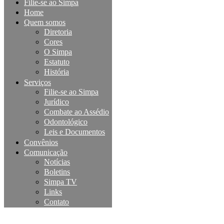
Filie-se ao Simpa
Home
Quem somos
Diretoria
Cores
O Simpa
Estatuto
História
Serviços
Filie-se ao Simpa
Jurídico
Combate ao Assédio
Odontológico
Leis e Documentos
Convênios
Comunicação
Notícias
Boletins
Simpa TV
Links
Contato