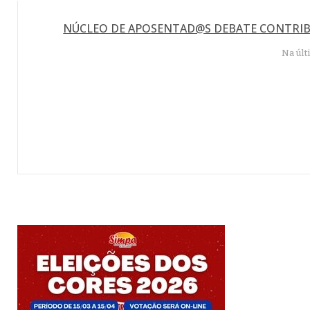
NÚCLEO DE APOSENTAD@S DEBATE CONTRIBU
Na últ