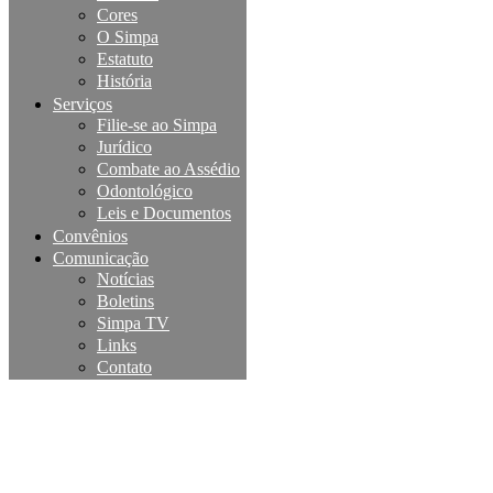
Cores
O Simpa
Estatuto
História
Serviços
Filie-se ao Simpa
Jurídico
Combate ao Assédio
Odontológico
Leis e Documentos
Convênios
Comunicação
Notícias
Boletins
Simpa TV
Links
Contato