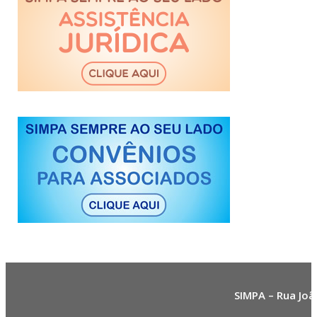
SIMPA – Rua Joã