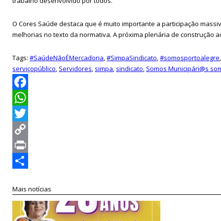
trabalho desenvolvido por todos.
O Cores Saúde destaca que é muito importante a participação massi
melhorias no texto da normativa. A próxima plenária de construção a
Tags:
#SaúdeNãoÉMercadoria
,
#SimpaSindicato
,
#somosportoalegre
serviçopúblico
,
Servidores
,
simpa
,
sindicato
,
Somos Municipári@s som
Facebook
WhatsApp
Twitter
Copy
Link
Print
Compartilhar
Mais notícias