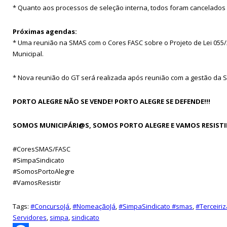
* Quanto aos processos de seleção interna, todos foram cancelado
Próximas agendas:
* Uma reunião na SMAS com o Cores FASC sobre o Projeto de Lei 055/
Municipal.
* Nova reunião do GT será realizada após reunião com a gestão da SM
PORTO ALEGRE NÃO SE VENDE! PORTO ALEGRE SE DEFENDE!!!
SOMOS MUNICIPÁRI@S, SOMOS PORTO ALEGRE E VAMOS RESISTI
#CoresSMAS/FASC
#SimpaSindicato
#SomosPortoAlegre
#VamosResistir
Tags:
#ConcursoJá
,
#NomeaçãoJá
,
#SimpaSindicato #smas
,
#Terceiri
Servidores
,
simpa
,
sindicato