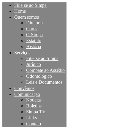
Filie-se ao Simpa
Home
Quem somos
Diretoria
Cores
O Simpa
Estatuto
História
Serviços
Filie-se ao Simpa
Jurídico
Combate ao Assédio
Odontológico
Leis e Documentos
Convênios
Comunicação
Notícias
Boletins
Simpa TV
Links
Contato