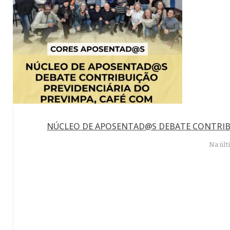
NÚCLEO DE APOSENTAD@S DEBATE CONTRIBU
Na últ