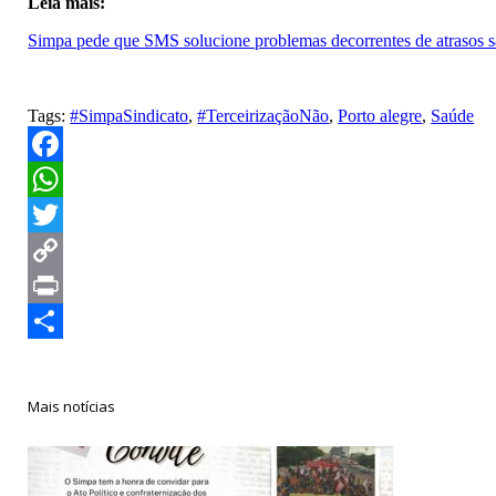
Leia mais:
Simpa pede que SMS solucione problemas decorrentes de atrasos sal
Tags:
#SimpaSindicato
,
#TerceirizaçãoNão
,
Porto alegre
,
Saúde
Facebook
WhatsApp
Twitter
Copy
Link
Print
Compartilhar
Mais notícias