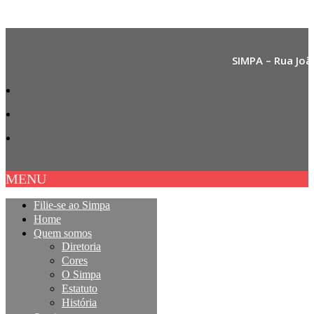
SIMPA – Rua Joã
MENU
Filie-se ao Simpa
Home
Quem somos
Diretoria
Cores
O Simpa
Estatuto
História