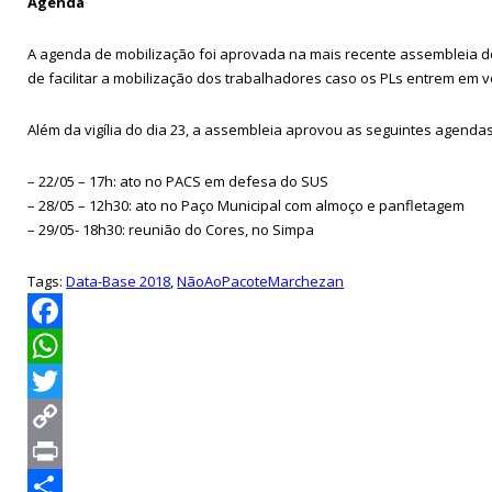
Agenda
A agenda de mobilização foi aprovada na mais recente assembleia do
de facilitar a mobilização dos trabalhadores caso os PLs entrem em v
Além da vigília do dia 23, a assembleia aprovou as seguintes agendas
– 22/05 – 17h: ato no PACS em defesa do SUS
– 28/05 – 12h30: ato no Paço Municipal com almoço e panfletagem
– 29/05- 18h30: reunião do Cores, no Simpa
Tags:
Data-Base 2018
,
NãoAoPacoteMarchezan
Facebook
WhatsApp
Twitter
Copy
Link
Print