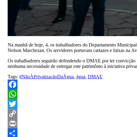
Na manhã de hoje, 4, os trabalhadores do Departamento Municipal 
Nelson Marchezan. Os servidores portavam cartazes e faixas na Ave
Os trabalhadores seguirão defendendo o DMAE por ter convicção de
nenhuma necessidade de entregar este patrimônio à iniciativa priva
Tags:
#NãoÀPrivatizaçãoDaÁgua
,
água
,
DMAE
Facebook
WhatsApp
Twitter
Copy
Link
Print