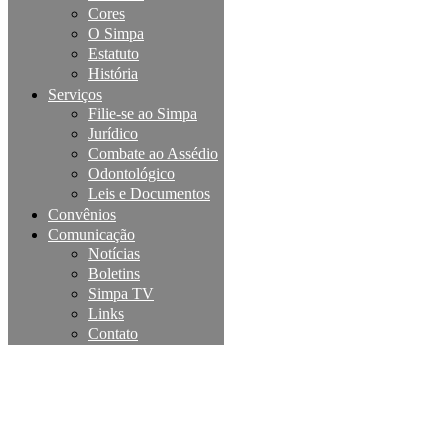
Cores
O Simpa
Estatuto
História
Serviços
Filie-se ao Simpa
Jurídico
Combate ao Assédio
Odontológico
Leis e Documentos
Convênios
Comunicação
Notícias
Boletins
Simpa TV
Links
Contato