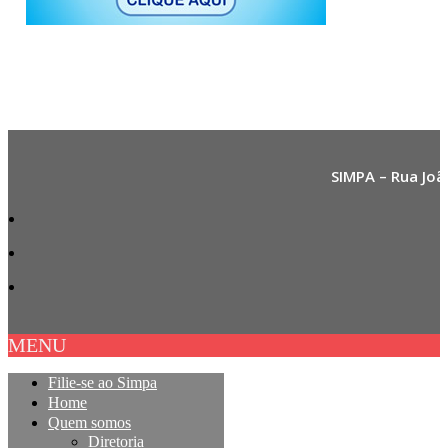
SIMPA – Rua Joã
MENU
Filie-se ao Simpa
Home
Quem somos
Diretoria