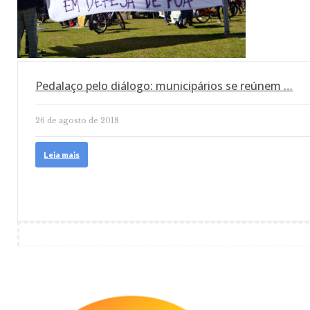
Pedalaço pelo diálogo: municipários se reúnem …
26 de agosto de 2018
Leia mais