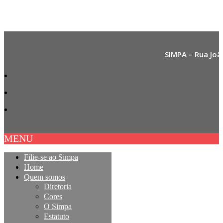
SIMPA – Rua Joã
MENU
Filie-se ao Simpa
Home
Quem somos
Diretoria
Cores
O Simpa
Estatuto