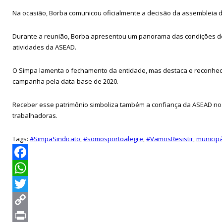
Na ocasião, Borba comunicou oficialmente a decisão da assembleia da
Durante a reunião, Borba apresentou um panorama das condições d
atividades da ASEAD.
O Simpa lamenta o fechamento da entidade, mas destaca e reconhece
campanha pela data-base de 2020.
Receber esse patrimônio simboliza também a confiança da ASEAD no tra
trabalhadoras.
Tags:
#SimpaSindicato
,
#somosportoalegre
,
#VamosResistir
,
municip
Facebook
WhatsApp
Twitter
Copy