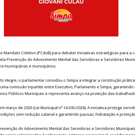
u e Mandato Coletivo (PCdoB) para debater iniciativas estratégicas para a
 pela Prevenção do Adoecimento Mental das Servidoras e Servidores Munic
a municipárias e municipários.
to Alegre, o parlamentar convidou o Simpa a integrar a construção prátic
uma comissão tripartite entre Executivo, Parlamento e Simpa, garantindo e
nários Públicos Municipais e representa avanço na proteção das trabalhad
março de 2026 (Lei Municipal nº 14.505/2026). A iniciativa protege servid
ondições sem redução salarial e garantindo pausas, hidratação e proteçã
revenção do Adoecimento Mental das Servidoras e Servidores Municipais. A
 de casos relacionados à sobrecarga, estresse ocupacional, assédio mora