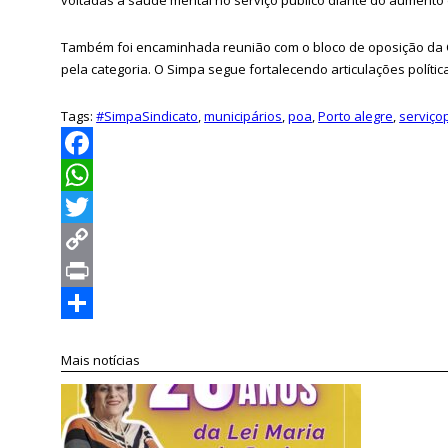
Também foi encaminhada reunião com o bloco de oposição da Câ
pela categoria. O Simpa segue fortalecendo articulações polític
Tags:
#SimpaSindicato
,
municipários
,
poa
,
Porto alegre
,
serviço
Facebook
WhatsApp
Twitter
Copy
Link
Print
Compartilhar
Mais notícias