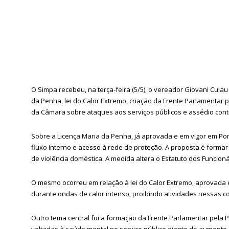
O Simpa recebeu, na terça-feira (5/5), o vereador Giovani Cula
da Penha, lei do Calor Extremo, criação da Frente Parlamentar
da Câmara sobre ataques aos serviços públicos e assédio contr
Sobre a Licença Maria da Penha, já aprovada e em vigor em Por
fluxo interno e acesso à rede de proteção. A proposta é formar 
de violência doméstica. A medida altera o Estatuto dos Funcio
O mesmo ocorreu em relação à lei do Calor Extremo, aprovada em 
durante ondas de calor intenso, proibindo atividades nessas c
Outro tema central foi a formação da Frente Parlamentar pela P
voltadas à saúde mental no serviço público diante do aumento