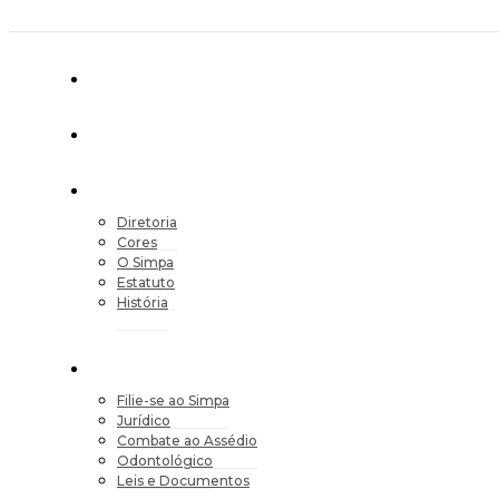
Diretoria
Cores
O Simpa
Estatuto
História
Filie-se ao Simpa
Jurídico
Combate ao Assédio
Odontológico
Leis e Documentos