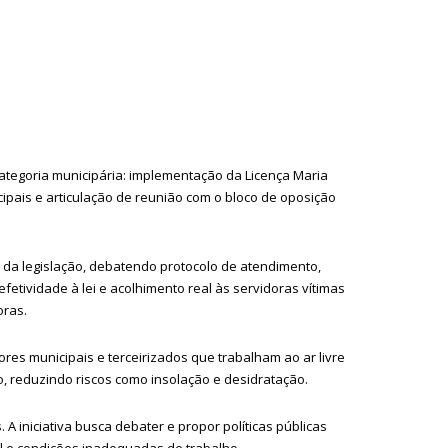
 categoria municipária: implementação da Licença Maria
ipais e articulação de reunião com o bloco de oposição
a da legislação, debatendo protocolo de atendimento,
fetividade à lei e acolhimento real às servidoras vítimas
oras.
ores municipais e terceirizados que trabalham ao ar livre
o, reduzindo riscos como insolação e desidratação.
 iniciativa busca debater e propor políticas públicas
l e condições inadequadas de trabalho.