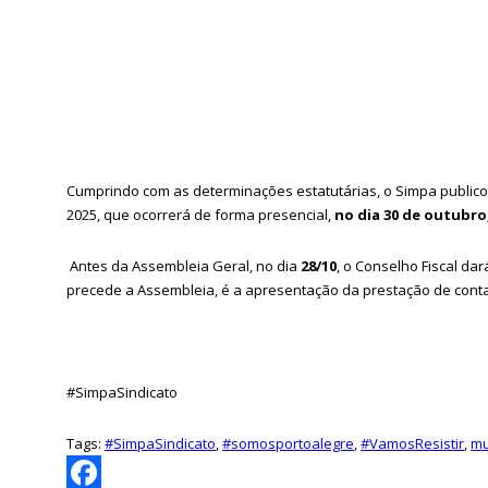
Cumprindo com as determinações estatutárias, o Simpa public
2025, que ocorrerá de forma presencial,
no dia
30 de outubro,
Antes da Assembleia Geral,
no dia
28/10
, o Conselho Fiscal d
precede a Assembleia, é a apresentação da prestação de cont
#SimpaSindicato
Tags:
#SimpaSindicato
,
#somosportoalegre
,
#VamosResistir
,
mu