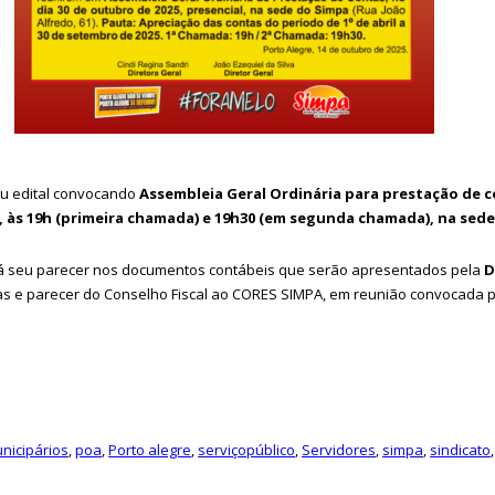
ou edital convocando
Assembleia Geral Ordinária para prestação de 
 às 19h (primeira chamada) e 19h30 (em segunda chamada), na sede d
ará seu parecer nos documentos contábeis que serão apresentados pela
D
as e parecer do Conselho Fiscal ao CORES SIMPA, em reunião convocada 
nicipários
,
poa
,
Porto alegre
,
serviçopúblico
,
Servidores
,
simpa
,
sindicato