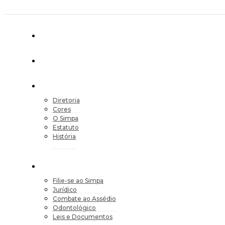
Diretoria
Cores
O Simpa
Estatuto
História
Filie-se ao Simpa
Jurídico
Combate ao Assédio
Odontológico
Leis e Documentos