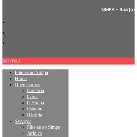
SIMPA – Rua Joã
MENU
Filie-se ao Simpa
Home
Quem somos
Diretoria
Cores
O Simpa
Estatuto
História
Serviços
Filie-se ao Simpa
Jurídico