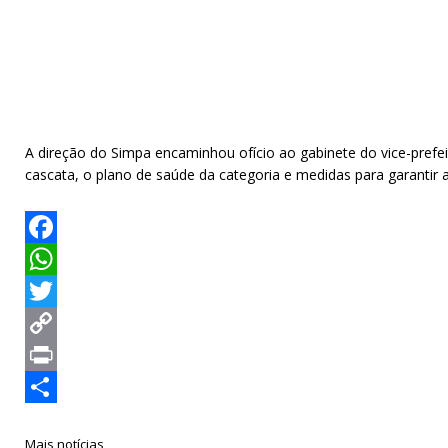
A direção do Simpa encaminhou ofício ao gabinete do vice-prefei
cascata, o plano de saúde da categoria e medidas para garantir 
Facebook
WhatsApp
Twitter
Copy
Link
Print
Compartilhar
Mais notícias