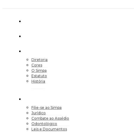
Diretoria
Cores
O Simpa
Estatuto
História
Filie-se ao Simpa
Jurídico
Combate ao Assédio
Odontológico
Leis e Documentos