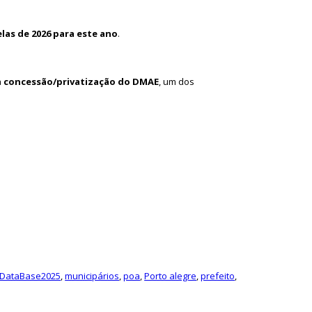
las de 2026 para este ano
.
a
concessão/privatização do DMAE
, um dos
DataBase2025
,
municipários
,
poa
,
Porto alegre
,
prefeito
,