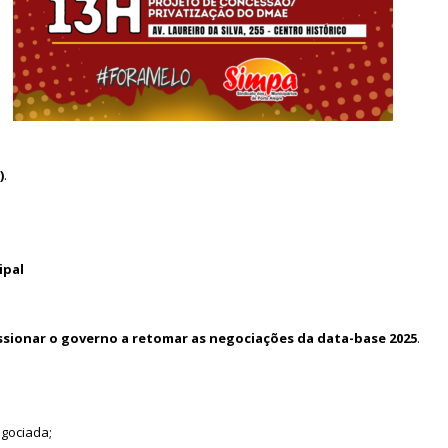
)
.
ipal
ssionar o governo a retomar as negociações da data-base 2025
.
egociada;