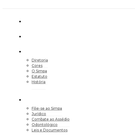
Diretoria
Cores
O Simpa
Estatuto
História
Filie-se ao Simpa
Jurídico
Combate ao Assédio
Odontológico
Leis e Documentos