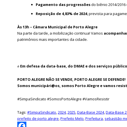
Pagamento das progressões
do biênio 2014/2016 
Reposição de 4,83% de 2024
, prevista para pagame
Às 13h – Câmara Municipal de Porto Alegre
Na parte da tarde, a mobilização continua! Vamos
acompanhar
patrimônios mais importantes da cidade.
✊
Em defesa da data-base, do DMAE e dos serviços público
PORTO ALEGRE NÃO SE VENDE, PORTO ALEGRE SE DEFENDE!
Somos municipári@os, somos Porto Alegre e vamos resist
#SimpaSindicato #SomosPortoAlegre #VamosResistir
Tags:
#SimpaSindicato
,
2024
,
2025
,
Data-Base 2024
,
Data-Base 2
prefeito de porto alegre
,
Prefeito Melo
,
Prefeitura
,
sebastião m