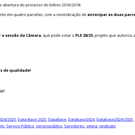
e abertura do processo do biênio 2016/2018;
nto em quatro parcelas, com a reivindicação de
antecipar as duas parce
 a sessão da Câmara
, que pode votar o
PLE 28/25
, projeto que autoriza 
s de qualidade!
ir!
024/2025
,
Data-Base 2025
,
DataBase
,
Database2024
,
Database2024/2025
,
elo
,
Serviço Público
,
serviçopúblico
,
Servidores
,
simpa
,
sindicato