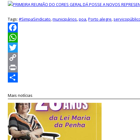
Tags:
#SimpaSindicato
,
municipários
,
poa
,
Porto alegre
,
serviçopúblic
Facebook
WhatsApp
Twitter
Copy
Link
Print
Compartilhar
Mais notícias