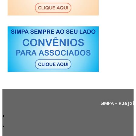
SIMPA – Rua Joã