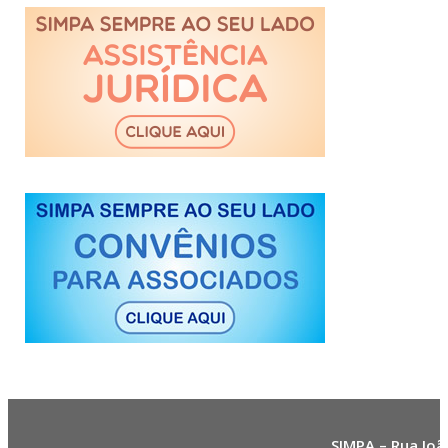
SIMPA – Rua Joã