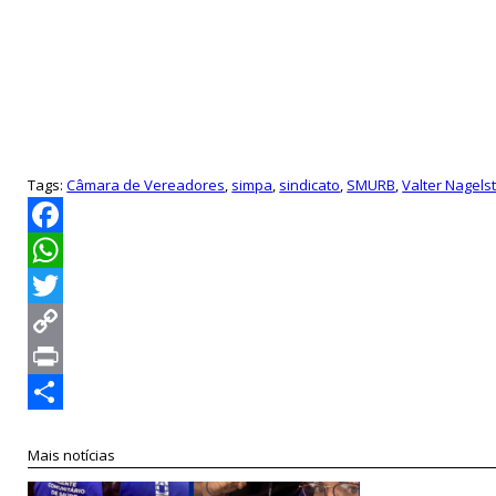
Tags:
Câmara de Vereadores
,
simpa
,
sindicato
,
SMURB
,
Valter Nagels
Facebook
WhatsApp
Twitter
Copy
Link
Print
Compartilhar
Mais notícias