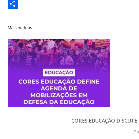
Link
Print
Compartilhar
Mais notícias
CORES EDUCAÇÃO DISCUTE 
Em