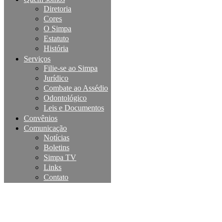
Diretoria
Cores
O Simpa
Estatuto
História
Serviços
Filie-se ao Simpa
Jurídico
Combate ao Assédio
Odontológico
Leis e Documentos
Convênios
Comunicação
Notícias
Boletins
Simpa TV
Links
Contato