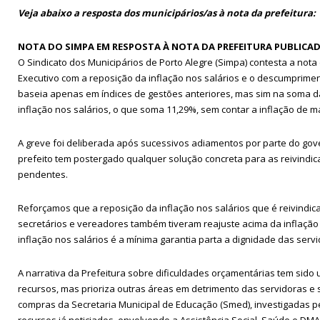
Veja abaixo a resposta dos municipários/as à nota da prefeitura:
NOTA DO SIMPA EM RESPOSTA À NOTA DA PREFEITURA PUBLICA
O Sindicato dos Municipários de Porto Alegre (Simpa) contesta a not
Executivo com a reposição da inflação nos salários e o descumprimen
baseia apenas em índices de gestões anteriores, mas sim na soma d
inflação nos salários, o que soma 11,29%, sem contar a inflação de m
A greve foi deliberada após sucessivos adiamentos por parte do gov
prefeito tem postergado qualquer solução concreta para as reivind
pendentes.
Reforçamos que a reposição da inflação nos salários que é reivindic
secretários e vereadores também tiveram reajuste acima da inflação e
inflação nos salários é a mínima garantia parta a dignidade das serv
A narrativa da Prefeitura sobre dificuldades orçamentárias tem sido u
recursos, mas prioriza outras áreas em detrimento das servidoras e
compras da Secretaria Municipal de Educação (Smed), investigadas pel
recursos já noticiados, envolvendo a Assistência Social, Saúde e DMA