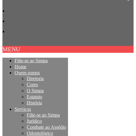
MENU
Filie-se ao Simpa
Home
Quem somos
Diretoria
Cores
O Simpa
Estatuto
História
Serviços
Filie-se ao Simpa
Jurídico
Combate ao Assédio
Odontológico