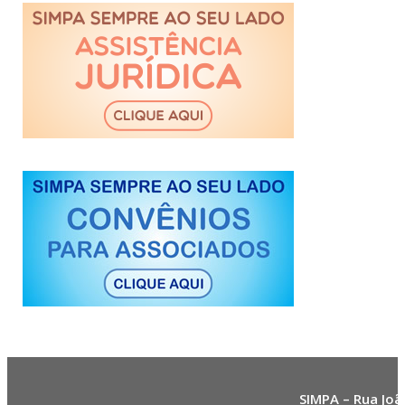
SIMPA – Rua Joã