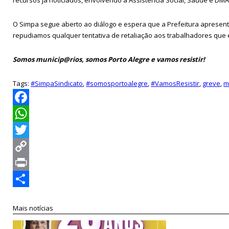
O Simpa segue aberto ao diálogo e espera que a Prefeitura apresent
repudiamos qualquer tentativa de retaliação aos trabalhadores que e
Somos municip@rios, somos Porto Alegre e vamos resistir!
Tags:
#SimpaSindicato
,
#somosportoalegre
,
#VamosResistir
,
greve
,
m
Facebook
WhatsApp
Twitter
Copy
Link
Print
Compartilhar
Mais notícias