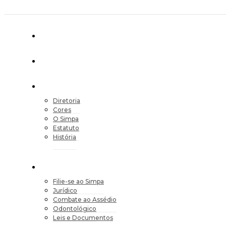
Diretoria
Cores
O Simpa
Estatuto
História
Filie-se ao Simpa
Jurídico
Combate ao Assédio
Odontológico
Leis e Documentos