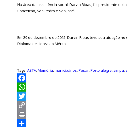
Na área da assistência social, Darvin Ribas, foi presidente do 
Conceição, São Pedro e São José.
Em 29 de dezembro de 2015, Darvin Ribas teve sua atuação no s
Diploma de Honra ao Mérito.
Tags:
ASTA
,
Memória
,
municipários
,
Pesar
,
Porto alegre
,
simpa
,
Facebook
WhatsApp
Twitter
Copy
Link
Print