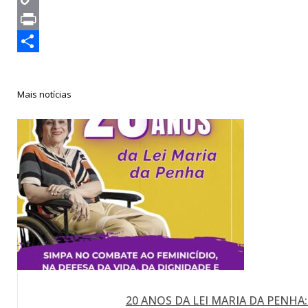
Copy
Link
Print
Compartilhar
Mais notícias
20 ANOS DA LEI MARIA DA PENHA: