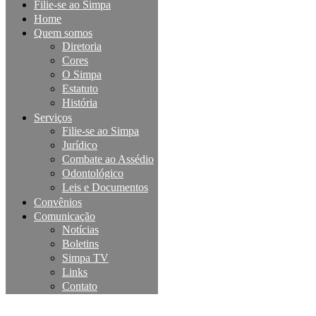
Filie-se ao Simpa
Home
Quem somos
Diretoria
Cores
O Simpa
Estatuto
História
Serviços
Filie-se ao Simpa
Jurídico
Combate ao Assédio
Odontológico
Leis e Documentos
Convênios
Comunicação
Notícias
Boletins
Simpa TV
Links
Contato