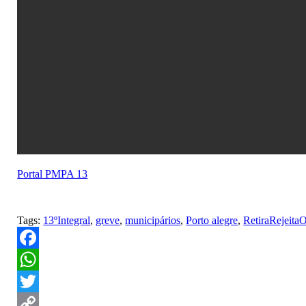
Portal PMPA 13
Tags:
13ºIntegral
,
greve
,
municipários
,
Porto alegre
,
RetiraRejeit
Facebook
WhatsApp
Twitter