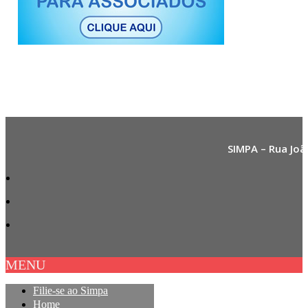
SIMPA – Rua Joã
MENU
Filie-se ao Simpa
Home