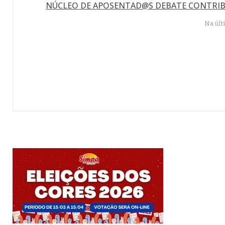
NÚCLEO DE APOSENTAD@S DEBATE CONTRIBU
Na últ