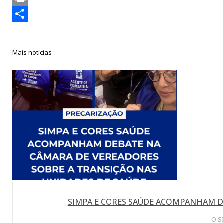
Link
Print
Compartilhar
Mais notícias
SIMPA E CORES SAÚDE ACOMPANHAM D
O S