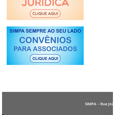
SIMPA – Rua Joã