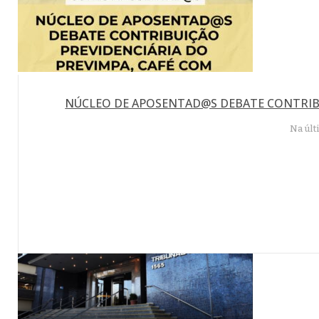
NÚCLEO DE APOSENTAD@S DEBATE CONTRIBU
Na últ