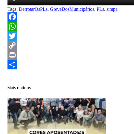
Tags:
DerrotarOsPLs
,
GreveDosMunicipários
,
PLs
,
simpa
Facebook
WhatsApp
Twitter
Copy
Link
Print
Compartilhar
Mais notícias