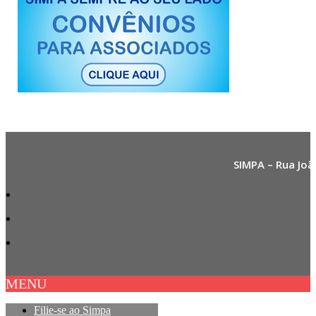
SIMPA – Rua Joã
MENU
Filie-se ao Simpa