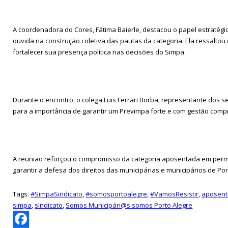
A coordenadora do Cores, Fátima Baierle, destacou o papel estratég
ouvida na construção coletiva das pautas da categoria. Ela ressalt
fortalecer sua presença política nas decisões do Simpa.
Durante o encontro, o colega Luis Ferrari Borba, representante dos 
para a importância de garantir um Previmpa forte e com gestão compr
A reunião reforçou o compromisso da categoria aposentada em perma
garantir a defesa dos direitos das municipárias e municipários de 
Tags:
#SimpaSindicato
,
#somosportoalegre
,
#VamosResistir
,
aposen
simpa
,
sindicato
,
Somos Municipári@s somos Porto Alegre