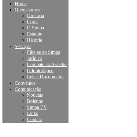
Home
Quem somos
Diretoria
Cores
O Simpa
Estatuto
História
Serviços
Filie-se ao Simpa
Jurídico
Combate ao Assédio
Odontológico
Leis e Documentos
Convênios
Comunicação
Notícias
Boletins
Simpa TV
Links
Contato