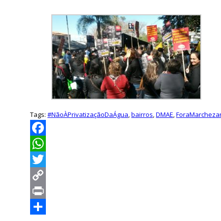
Tags:
#NãoÀPrivatizaçãoDaÁgua
,
bairros
,
DMAE
,
ForaMarcheza
Facebook
WhatsApp
Twitter
Copy
Link
Print