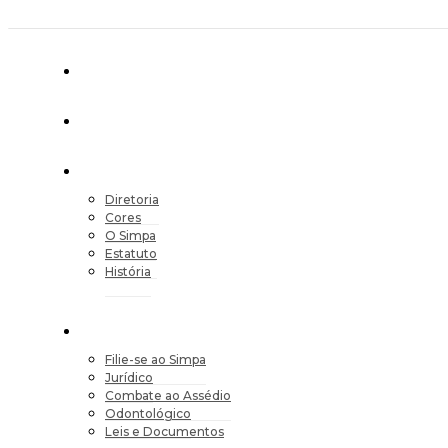
Diretoria
Cores
O Simpa
Estatuto
História
Filie-se ao Simpa
Jurídico
Combate ao Assédio
Odontológico
Leis e Documentos