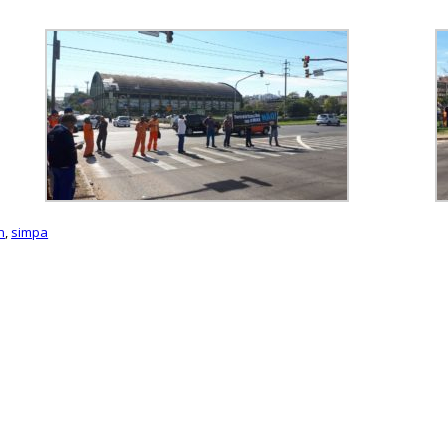
n
,
simpa