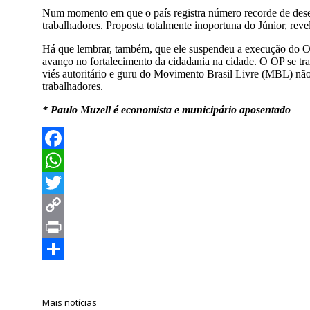
Num momento em que o país registra número recorde de desem
trabalhadores. Proposta totalmente inoportuna do Júnior, revel
Há que lembrar, também, que ele suspendeu a execução do Or
avanço no fortalecimento da cidadania na cidade. O OP se t
viés autoritário e guru do Movimento Brasil Livre (MBL) não 
trabalhadores.
* Paulo Muzell é economista e municipário aposentado
Facebook
WhatsApp
Twitter
Copy
Link
Print
Compartilhar
Mais notícias