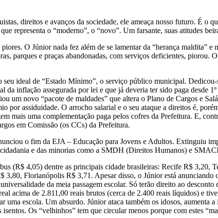
stas, direitos e avanços da sociedade, ele ameaça nosso futuro. É o qu
 que representa o “moderno”, o “novo”. Um farsante, suas atitudes beir
 piores. O Júnior nada fez além de se lamentar da “herança maldita” e m
ras, parques e praças abandonadas, com serviços deficientes, piorou. O 
do seu ideal de “Estado Mínimo”, o serviço público municipal. Dedicou-
al da inflação assegurada por lei e que já deveria ter sido paga desde 1
iou um novo “pacote de maldades” que altera o Plano de Cargos e Salá
io por assiduidade. O arrocho salarial e o seu ataque a direitos é, poré
gem mais uma complementação paga pelos cofres da Prefeitura. E, con
gos em Comissão (os CCs) da Prefeitura.
 e anunciou o fim da EJA – Educação para Jovens e Adultos. Extinguiu
a cidadania e das minorias como a SMDH (Direitos Humanos) e SMACIS
ibus (R$ 4,05) dentre as principais cidade brasileiras: Recife R$ 3,20
$ 3,80, Florianópolis R$ 3,71. Apesar disso, o Júnior está anunciand
universalidade da meia passagem escolar. Só terão direito ao desconto
al acima de 2.811,00 reais brutos (cerca de 2.400 reais líquidos) e tiver
ar uma escola. Um absurdo. Júnior ataca também os idosos, aumenta a i
os isentos. Os “velhinhos” tem que circular menos porque com estes “m