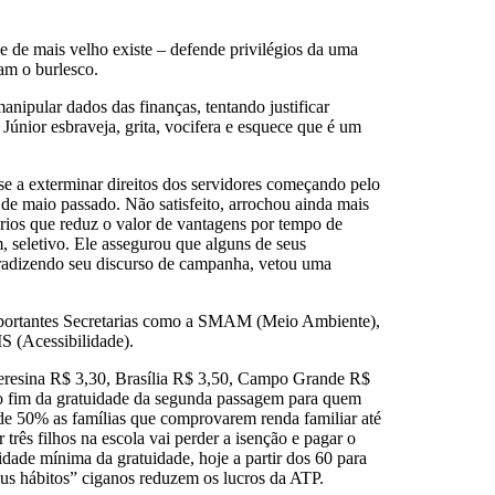
e de mais velho existe – defende privilégios da uma
am o burlesco.
anipular dados das finanças, tentando justificar
Júnior esbraveja, grita, vocifera e esquece que é um
se a exterminar direitos dos servidores começando pelo
º de maio passado. Não satisfeito, arrochou ainda mais
rios que reduz o valor de vantagens por tempo de
m, seletivo. Ele assegurou que alguns de seus
tradizendo seu discurso de campanha, vetou uma
 importantes Secretarias como a SMAM (Meio Ambiente),
 (Acessibilidade).
, Teresina R$ 3,30, Brasília R$ 3,50, Campo Grande R$
o o fim da gratuidade da segunda passagem para quem
 de 50% as famílias que comprovarem renda familiar até
 três filhos na escola vai perder a isenção e pagar o
dade mínima da gratuidade, hoje a partir dos 60 para
aus hábitos” ciganos reduzem os lucros da ATP.