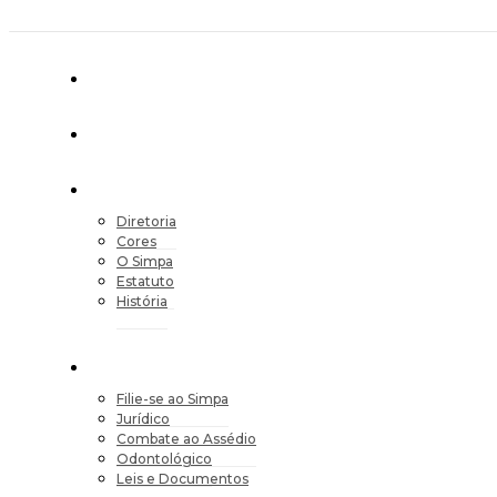
Diretoria
Cores
O Simpa
Estatuto
História
Filie-se ao Simpa
Jurídico
Combate ao Assédio
Odontológico
Leis e Documentos