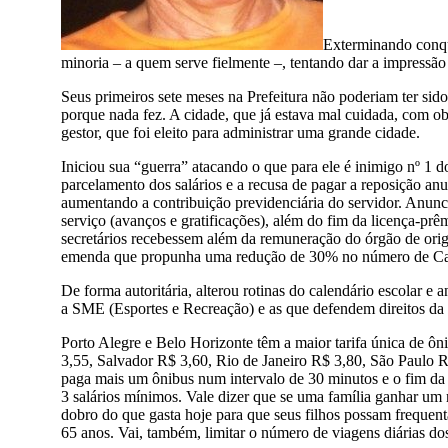
Exterminando conqui
minoria – a quem serve fielmente –, tentando dar a impressão
Seus primeiros sete meses na Prefeitura não poderiam ter sido
porque nada fez. A cidade, que já estava mal cuidada, com ob
gestor, que foi eleito para administrar uma grande cidade.
Iniciou sua “guerra” atacando o que para ele é inimigo nº 1 
parcelamento dos salários e a recusa de pagar a reposição anu
aumentando a contribuição previdenciária do servidor. Anunc
serviço (avanços e gratificações), além do fim da licença-prêm
secretários recebessem além da remuneração do órgão de ori
emenda que propunha uma redução de 30% no número de Car
De forma autoritária, alterou rotinas do calendário escolar
a SME (Esportes e Recreação) e as que defendem direitos d
Porto Alegre e Belo Horizonte têm a maior tarifa única de ôn
3,55, Salvador R$ 3,60, Rio de Janeiro R$ 3,80, São Paulo R
paga mais um ônibus num intervalo de 30 minutos e o fim da 
3 salários mínimos. Vale dizer que se uma família ganhar um re
dobro do que gasta hoje para que seus filhos possam frequent
65 anos. Vai, também, limitar o número de viagens diárias d