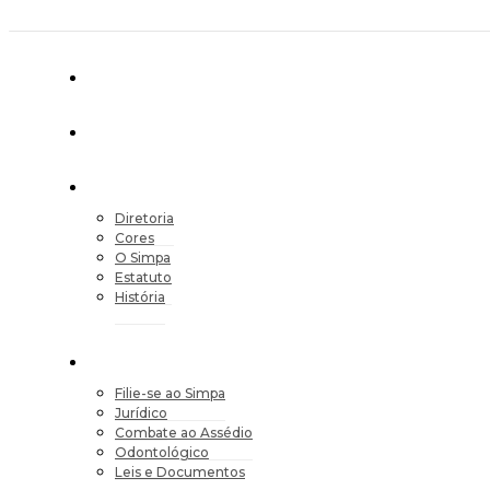
Diretoria
Cores
O Simpa
Estatuto
História
Filie-se ao Simpa
Jurídico
Combate ao Assédio
Odontológico
Leis e Documentos