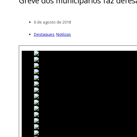
Greve dos municipários faz defe
6 de agosto de 2018
Destaques
,
Notícias