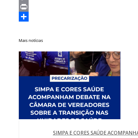
Copy
Link
Print
Compartilhar
Mais notícias
SIMPA E CORES SAÚDE ACOMPANHA