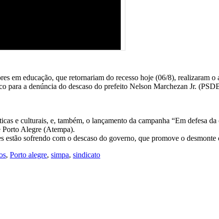
dores em educação, que retornariam do recesso hoje (06/8), realizaram 
o para a denúncia do descaso do prefeito Nelson Marchezan Jr. (PSDB) 
tísticas e culturais, e, também, o lançamento da campanha “Em defesa d
 Porto Alegre (Atempa).
es estão sofrendo com o descaso do governo, que promove o desmonte 
os
,
Porto alegre
,
simpa
,
sindicato