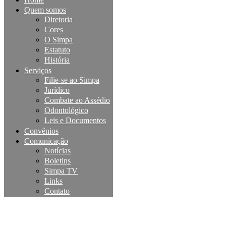
Quem somos
Diretoria
Cores
O Simpa
Estatuto
História
Serviços
Filie-se ao Simpa
Jurídico
Combate ao Assédio
Odontológico
Leis e Documentos
Convênios
Comunicação
Notícias
Boletins
Simpa TV
Links
Contato