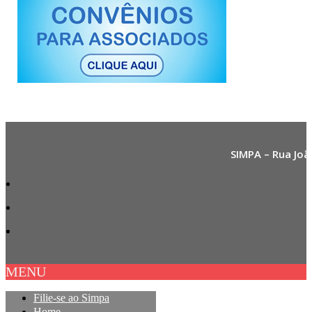
SIMPA – Rua Joã
MENU
Filie-se ao Simpa
Home