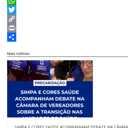
Facebook
WhatsApp
Twitter
Copy
Link
Print
Compartilhar
Mais notícias
SIMPA E CORES SAÚDE ACOMPANHAM DEBATE NA CÂMARA