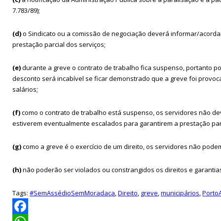
7.783/89);
(d)
o Sindicato ou a comissão de negociação deverá informar/acordar
prestação parcial dos serviços;
(e)
durante a greve o contrato de trabalho fica suspenso, portanto 
desconto será incabível se ficar demonstrado que a greve foi provoca
salários;
(f)
como o contrato de trabalho está suspenso, os servidores não dev
estiverem eventualmente escalados para garantirem a prestação par
(g)
como a greve é o exercício de um direito, os servidores não podem
(h)
não poderão ser violados ou constrangidos os direitos e garantia
Tags:
#SemAssédioSemMoradaça
,
Direito
,
greve
,
municipários
,
Porto