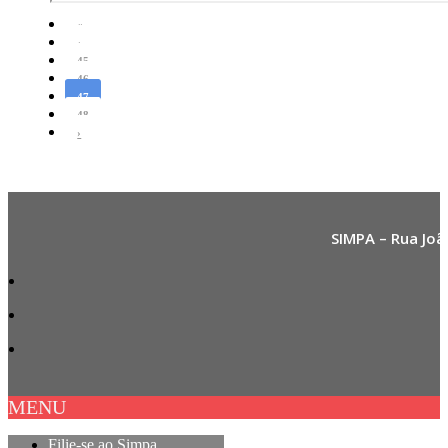
«
‹
45
46
47
48
›
SIMPA – Rua Joã
MENU
Filie-se ao Simpa