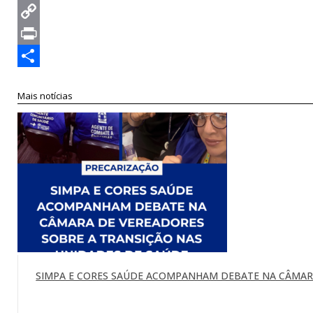
Twitter
Copy
Link
Print
Compartilhar
Mais notícias
SIMPA E CORES SAÚDE ACOMPANHAM DEBATE NA CÂMARA