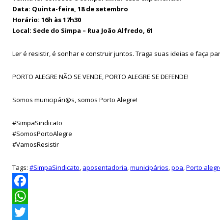
Data: Quinta-feira, 18 de setembro
Horário: 16h às 17h30
Local: Sede do Simpa – Rua João Alfredo, 61
Ler é resistir, é sonhar e construir juntos. Traga suas ideias e faça
PORTO ALEGRE NÃO SE VENDE, PORTO ALEGRE SE DEFENDE!
Somos municipári@s, somos Porto Alegre!
#SimpaSindicato
#SomosPortoAlegre
#VamosResistir
Tags:
#SimpaSindicato
,
aposentadoria
,
municipários
,
poa
,
Porto aleg
Facebook
WhatsApp