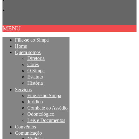
MENU
Filie-se ao Simpa
Home
Quem somos
Diretoria
Cores
O Simpa
Estatuto
História
Serviços
Filie-se ao Simpa
Jurídico
Combate ao Assédio
Odontológico
Leis e Documentos
Convênios
Comunicação
Notícias