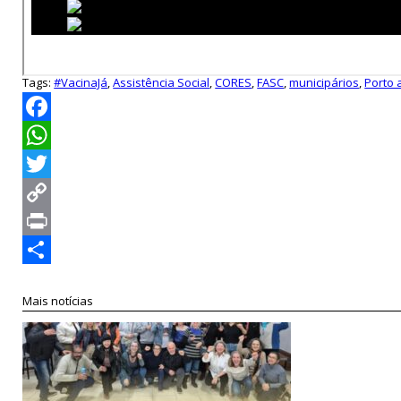
Tags:
#VacinaJá
,
Assistência Social
,
CORES
,
FASC
,
municipários
,
Porto 
Facebook
WhatsApp
Twitter
Copy
Link
Print
Compartilhar
Mais notícias