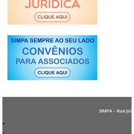
SIMPA – Rua Joã