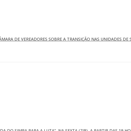
ÂMARA DE VEREADORES SOBRE A TRANSIÇÃO NAS UNIDADES DE 
A DO SIMPA PARA A LUTA”, NA SEXTA (7/8), A PARTIR DAS 19 H