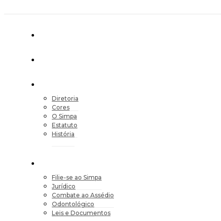
Diretoria
Cores
O Simpa
Estatuto
História
Filie-se ao Simpa
Jurídico
Combate ao Assédio
Odontológico
Leis e Documentos