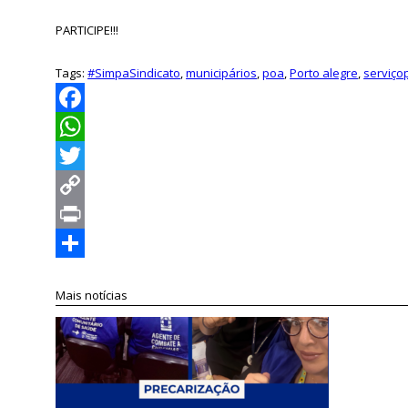
PARTICIPE!!!
Tags:
#SimpaSindicato
,
municipários
,
poa
,
Porto alegre
,
serviço
Facebook
WhatsApp
Twitter
Copy
Link
Print
Compartilhar
Mais notícias