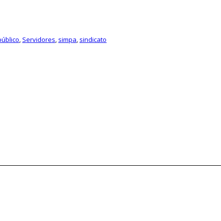
público
,
Servidores
,
simpa
,
sindicato