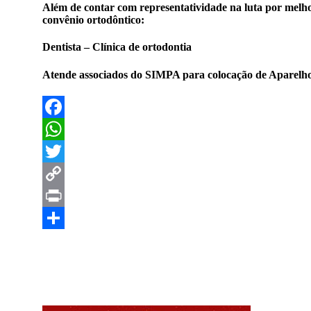
Além de contar com representatividade na luta por melhor
convênio ortodôntico:
Dentista – Clínica de ortodontia
Atende associados do SIMPA para colocação de Aparelhos
Facebook
WhatsApp
Twitter
Copy
Link
Print
Compartilhar