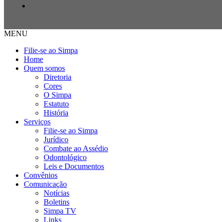
MENU
Filie-se ao Simpa
Home
Quem somos
Diretoria
Cores
O Simpa
Estatuto
História
Serviços
Filie-se ao Simpa
Jurídico
Combate ao Assédio
Odontológico
Leis e Documentos
Convênios
Comunicação
Notícias
Boletins
Simpa TV
Links