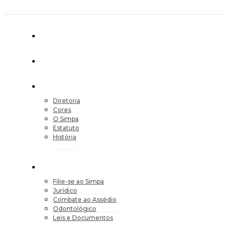
Diretoria
Cores
O Simpa
Estatuto
História
Filie-se ao Simpa
Jurídico
Combate ao Assédio
Odontológico
Leis e Documentos