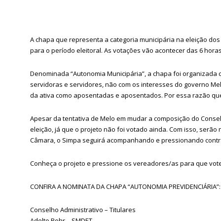
A chapa que representa a categoria municipária na eleição dos
para o período eleitoral. As votações vão acontecer das 6 horas
Denominada “Autonomia Municipária”, a chapa foi organizada 
servidoras e servidores, não com os interesses do governo Melo
da ativa como aposentadas e aposentados. Por essa razão que 
Apesar da tentativa de Melo em mudar a composição do Conse
eleição, já que o projeto não foi votado ainda. Com isso, serã
Câmara, o Simpa seguirá acompanhando e pressionando contra
Conheça o projeto e pressione os vereadores/as para que vot
CONFIRA A NOMINATA DA CHAPA “AUTONOMIA PREVIDENCIÁRIA”:
Conselho Administrativo – Titulares
Adelto Rohr – SMDET