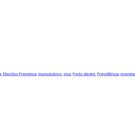
a
,
Eleições Previmpa
,
municipários
,
poa
,
Porto alegre
,
Previdência
,
previm