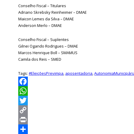
Conselho Fiscal – Titulares
Adriano Skrebsky Reinheimer – DMAE
Maicon Lemes da Silva – DMAE
Anderson Merlo – DMAE
Conselho Fiscal – Suplentes
Gilnei Ogando Rodrigues – DMAE
Marcos Henrique Boll – SMAMUS
Camila dos Reis – SMED
Tags:
#EleiçõesPrevimpa
,
aposentadoria
,
AutonomiaMunicipári
Facebook
WhatsApp
Twitter
Copy
Link
Print