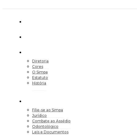
Diretoria
Cores
O Simpa
Estatuto
História
Filie-se ao Simpa
Jurídico
Combate ao Assédio
Odontológico
Leis e Documentos