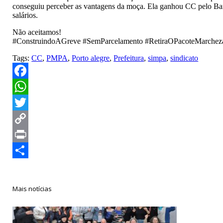
conseguiu perceber as vantagens da moça. Ela ganhou CC pelo Banc
salários.
Não aceitamos!
#ConstruindoAGreve #SemParcelamento #RetiraOPacoteMarchez
Tags:
CC
,
PMPA
,
Porto alegre
,
Prefeitura
,
simpa
,
sindicato
Facebook
WhatsApp
Twitter
Copy
Link
Print
Compartilhar
Mais notícias