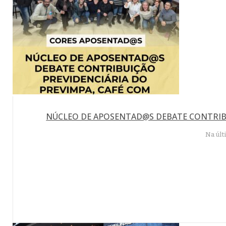
NÚCLEO DE APOSENTAD@S DEBATE CONTRIBU
Na últ