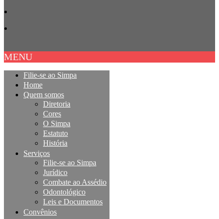
MENU
Filie-se ao Simpa
Home
Quem somos
Diretoria
Cores
O Simpa
Estatuto
História
Serviços
Filie-se ao Simpa
Jurídico
Combate ao Assédio
Odontológico
Leis e Documentos
Convênios