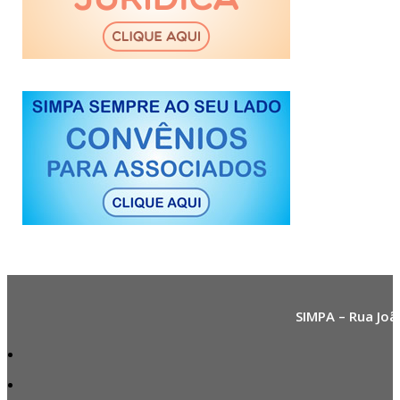
SIMPA – Rua Joã