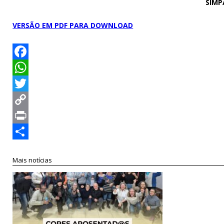
SIMP
VERSÃO EM PDF PARA DOWNLOAD
Facebook
WhatsApp
Twitter
Copy
Link
Print
Compartilhar
Mais notícias