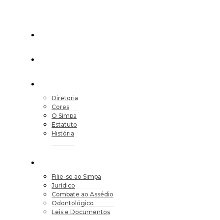
Diretoria
Cores
O Simpa
Estatuto
História
Filie-se ao Simpa
Jurídico
Combate ao Assédio
Odontológico
Leis e Documentos