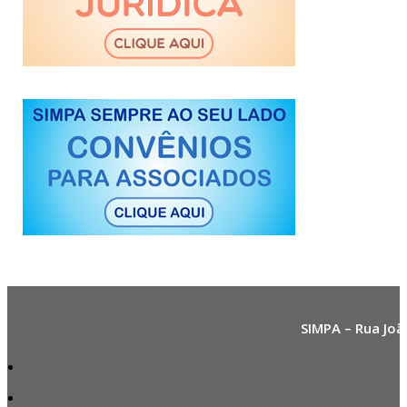
SIMPA – Rua Joã